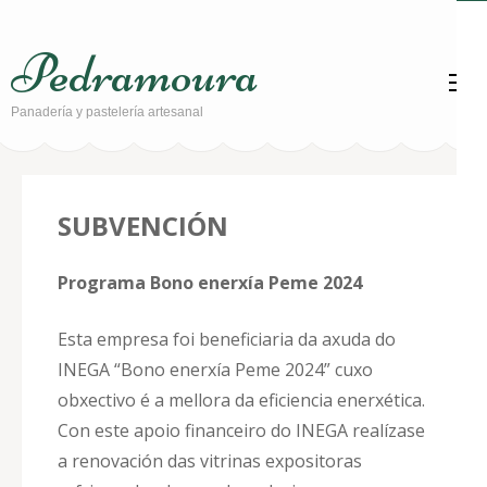
Saltar
al
Pedramoura
contenido
(presiona
Panadería y pastelería artesanal
la
tecla
Intro)
SUBVENCIÓN
Programa Bono enerxía Peme 2024
Esta empresa foi beneficiaria da axuda do
INEGA “Bono enerxía Peme 2024” cuxo
obxectivo é a mellora da eficiencia enerxética.
Con este apoio financeiro do INEGA realízase
a renovación das vitrinas expositoras